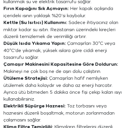
kullanmak su ve elektrik tasarrufu sağlar.
Fırın Kapağını Sık Açmayın:
Her kapak açılışında
içerideki ısının yaklaşık %20’si kaybolur.
Kettle (Su Isıtıcı) Kullanımı:
Sadece ihtiyacınız olan
miktar kadar su ısıtın. Rezistansın üzerindeki kireçleri
düzenli temizlemek de verimliliği artırır.
Düşük Isıda Yıkama Yapın:
Çamaşırları 30°C veya
40°C'de yıkamak, yüksek ısılara göre ciddi enerji
tasarrufu sağlar.
Çamaşır Makinesini Kapasitesine Göre Doldurun:
Makineyi ne çok boş ne de aşırı dolu çalıştırın.
Ütüleme Stratejisi:
Çamaşırları hafif nemliyken
ütülemek daha kolaydır ve daha az enerji harcatır.
Ayrıca ütü bitmeden 5 dakika önce fişi çekip kalan ısıyı
kullanabilirsiniz.
Elektrikli Süpürge Haznesi:
Toz torbasını veya
haznesini düzenli boşaltmak, motorun zorlanmadan
çalışmasını sağlar.
Klima Filtre Temizliği:
Klimaların filtrelerini düzenli