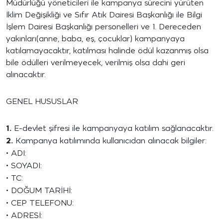
Müdürlüğü yöneticileri ile kampanya sürecini yürüten
İklim Değişikliği ve Sıfır Atık Dairesi Başkanlığı ile Bilgi
İşlem Dairesi Başkanlığı personelleri ve 1. Dereceden
yakınları(anne, baba, eş, çocuklar) kampanyaya
katılamayacaktır, katılması halinde ödül kazanmış olsa
bile ödülleri verilmeyecek, verilmiş olsa dahi geri
alınacaktır.
GENEL HUSUSLAR
1.
E-devlet şifresi ile kampanyaya katılım sağlanacaktır.
2.
Kampanya katılımında kullanıcıdan alınacak bilgiler:
•
ADI:
•
SOYADI:
•
TC:
•
DOĞUM TARİHİ:
•
CEP TELEFONU:
•
ADRESİ: