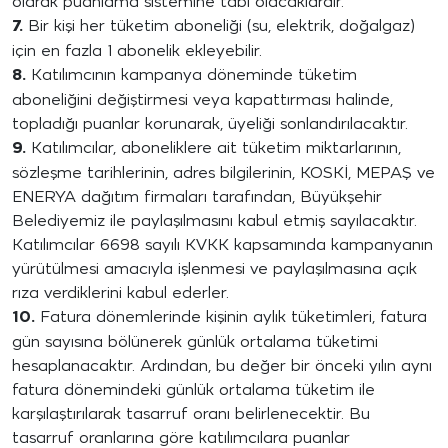
olarak puanlama sistemine tabi olacaklardır.
7.
Bir kişi her tüketim aboneliği (su, elektrik, doğalgaz)
için en fazla 1 abonelik ekleyebilir.
8.
Katılımcının kampanya döneminde tüketim
aboneliğini değiştirmesi veya kapattırması halinde,
topladığı puanlar korunarak, üyeliği sonlandırılacaktır.
9.
Katılımcılar, aboneliklere ait tüketim miktarlarının,
sözleşme tarihlerinin, adres bilgilerinin, KOSKİ, MEPAŞ ve
ENERYA dağıtım firmaları tarafından, Büyükşehir
Belediyemiz ile paylaşılmasını kabul etmiş sayılacaktır.
Katılımcılar 6698 sayılı KVKK kapsamında kampanyanın
yürütülmesi amacıyla işlenmesi ve paylaşılmasına açık
rıza verdiklerini kabul ederler.
10.
Fatura dönemlerinde kişinin aylık tüketimleri, fatura
gün sayısına bölünerek günlük ortalama tüketimi
hesaplanacaktır. Ardından, bu değer bir önceki yılın aynı
fatura dönemindeki günlük ortalama tüketim ile
karşılaştırılarak tasarruf oranı belirlenecektir. Bu
tasarruf oranlarına göre katılımcılara puanlar