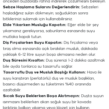
önceden buzdolabı rafına indirerek çözülmesini bekleyin.
Sebze Haşlama Sularını Değerlendirin:
Sebzeleri
haşladığınız suları dökmeyin; soğuduktan sonra
bitkilerinizi sulamak için kullanabilirsiniz.
Elde Yıkarken Musluğu Kapatın:
Eğer elde bir şey
yıkamanız gerekiyorsa, sabunlama esnasında suyu
mutlaka kapalı tutun.
Diş Fırçalarken Suyu Kapatın:
Diş fırçalama veya
tıraş olma esnasında açık bırakılan musluk, dakikada
yaklaşık 6-12 litre suyun boşa akmasına neden olur.
Duş Süresini Kısaltın:
Duş sürenizi 1-2 dakika azaltmak
bile ayda tonlarca su tasarrufu sağlar.
Tasarruflu Duş ve Musluk Başlığı Kullanın:
Hava ile
suyu karıştıran (perlatörlü) duş ve musluk başlıkları,
basıncı düşürmeden su tüketimini %40 oranında
azaltabilir.
Sıcak Suyu Beklerken Boşa Akıtmayın:
Duşta suyun
ısınmasını beklerken akan soğuk suyu bir kovada
biriktirip balkon yıkama veya klozet için kullanın.