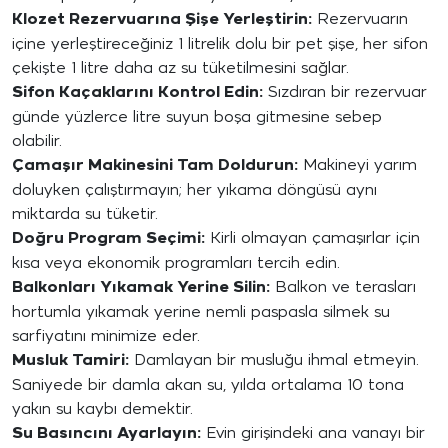
Klozet Rezervuarına Şişe Yerleştirin:
Rezervuarın
içine yerleştireceğiniz 1 litrelik dolu bir pet şişe, her sifon
çekişte 1 litre daha az su tüketilmesini sağlar.
Sifon Kaçaklarını Kontrol Edin:
Sızdıran bir rezervuar
günde yüzlerce litre suyun boşa gitmesine sebep
olabilir.
Çamaşır Makinesini Tam Doldurun:
Makineyi yarım
doluyken çalıştırmayın; her yıkama döngüsü aynı
miktarda su tüketir.
Doğru Program Seçimi:
Kirli olmayan çamaşırlar için
kısa veya ekonomik programları tercih edin.
Balkonları Yıkamak Yerine Silin:
Balkon ve terasları
hortumla yıkamak yerine nemli paspasla silmek su
sarfiyatını minimize eder.
Musluk Tamiri:
Damlayan bir musluğu ihmal etmeyin.
Saniyede bir damla akan su, yılda ortalama 10 tona
yakın su kaybı demektir.
Su Basıncını Ayarlayın:
Evin girişindeki ana vanayı bir